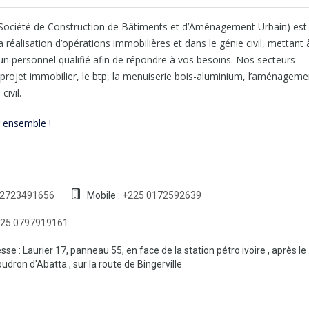
ociété de Construction de Bâtiments et d’Aménagement Urbain) est
a réalisation d’opérations immobilières et dans le génie civil, mettant 
 un personnel qualifié afin de répondre à vos besoins. Nos secteurs
e projet immobilier, le btp, la menuiserie bois-aluminium, l’aménageme
civil.
r ensemble !
 2723491656
Mobile :
+225 0172592639
25 0797919161
sse : Laurier 17, panneau 55, en face de la station pétro ivoire , après le
dron d'Abatta , sur la route de Bingerville