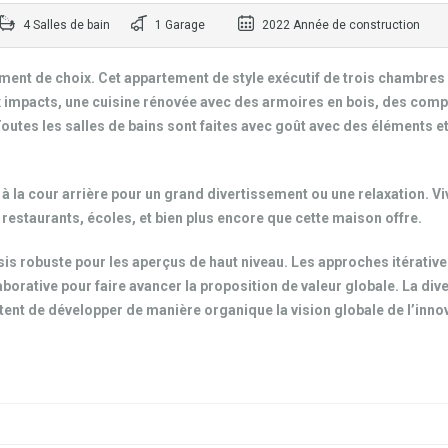
4 Salles de bain
1 Garage
2022 Année de construction
ent de choix. Cet appartement de style exécutif de trois chambres 
ux impacts, une cuisine rénovée avec des armoires en bois, des comp
Toutes les salles de bains sont faites avec goût avec des éléments e
t à la cour arrière pour un grand divertissement ou une relaxation. V
, restaurants, écoles, et bien plus encore que cette maison offre.
sis robuste pour les aperçus de haut niveau. Les approches itérativ
laborative pour faire avancer la proposition de valeur globale. La div
ettent de développer de manière organique la vision globale de l’inno