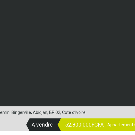
in, Bingerville, Abidjan, BP 02, Côte d’Ivoire
A vendre
52.800.000FCFA
- Appartement 