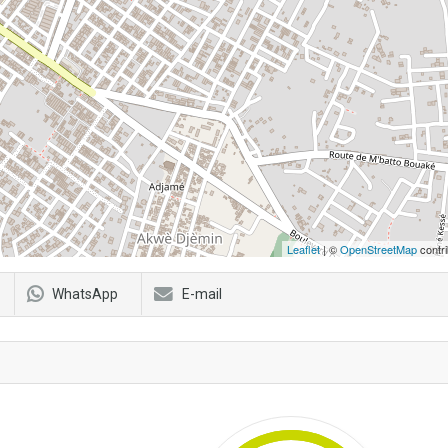
Leaflet
| ©
OpenStreetMap
contri
WhatsApp
E-mail