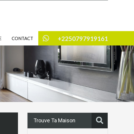
+2250797919161
E
CONTACT
Trouve Ta Maison