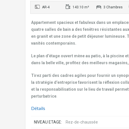
AR-4
143.10 m²
3 Chambres
Appartement spacieux et fabuleux dans un emplacem
quatre salles de bain a des fenêtres résistantes a
en granit et une zone de petit déjeuner lumineuse. 
vanités contemporains.
Le plan d’étage ouvert mène au patio, à la piscine e
dans la belle ville, profitez des meilleurs magasins
Tirez parti des cadres agiles pour fournir un synop
la stratégie d’entreprise favorisent la réflexion col
et la responsabilisation sur le lieu de travail perm
perturbatrice
.
Détails
NIVEAU ETAGE:
Rez-de-chaussée