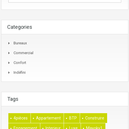
Categories
Bureaux
Commercial
Confort
Indéfini
Tags
4pièces
Appartement
BTP
Construire
Engagement
Interieur
Luxe
Mayoky1