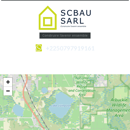
Construire l'avenir ensemble
+2250797919161
Menu
+
−