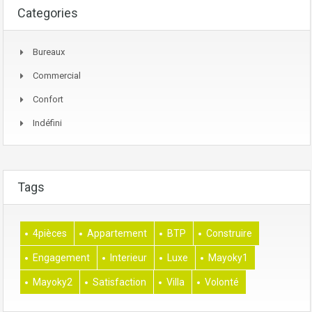
Categories
Bureaux
Commercial
Confort
Indéfini
Tags
4pièces
Appartement
BTP
Construire
Engagement
Interieur
Luxe
Mayoky1
Mayoky2
Satisfaction
Villa
Volonté