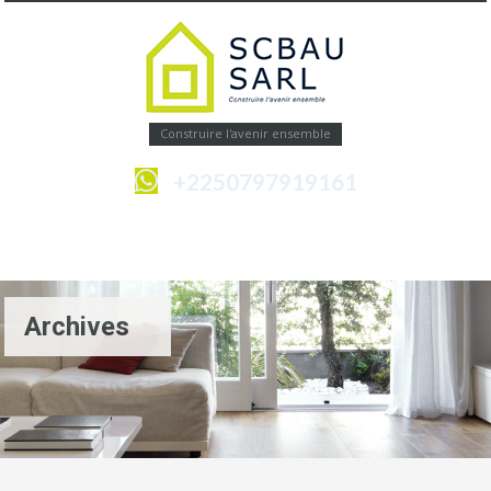
Construire l'avenir ensemble
+2250797919161
Menu
Archives