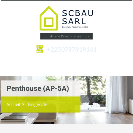
Construire l'avenir ensemble
+2250797919161
Menu
Penthouse (AP-5A)
Accueil
Bingerville