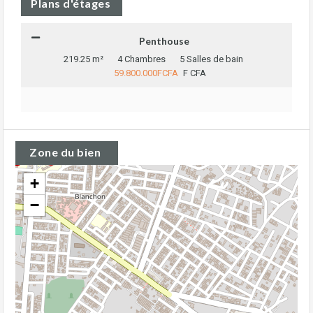
Plans d'étages
Penthouse
219.25 m²
4 Chambres
5 Salles de bain
59.800.000FCFA
F CFA
Zone du bien
+
−