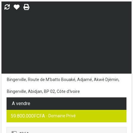
Bingerville, Route de M'batto Bouaké, Adjamé, Akwè Djèmin,
Bingerville, Abidjan, BP 02, Côte d’Ivoire
A vendre
59.800.000FCFA
- Domaine Privé