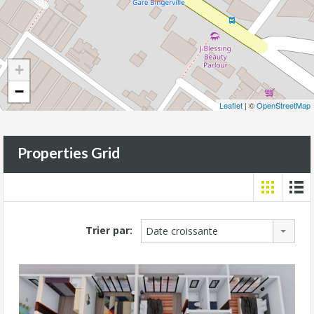
+
−
Leaflet
| ©
OpenStreetMap
Properties Grid
Trier par:
Date croissante