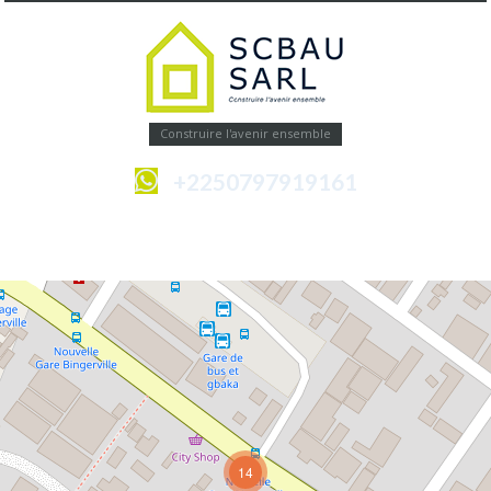
Construire l'avenir ensemble
+2250797919161
Menu
14